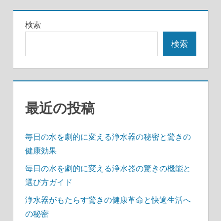
の
の
稿
記
記
の
検索
事
事
ペ
検索
ー
ジ
送
最近の投稿
り
毎日の水を劇的に変える浄水器の秘密と驚きの
健康効果
毎日の水を劇的に変える浄水器の驚きの機能と
選び方ガイド
浄水器がもたらす驚きの健康革命と快適生活へ
の秘密