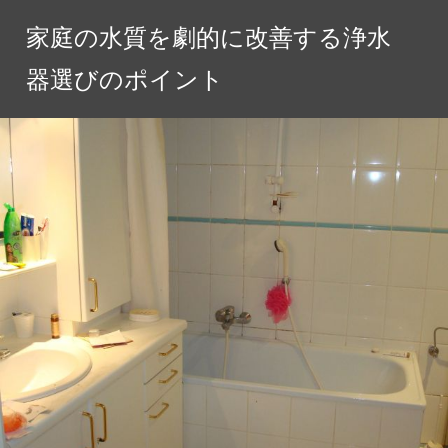
コ
家庭の水質を劇的に改善する浄水
ン
テ
器選びのポイント
ン
ツ
へ
ス
キ
ッ
プ