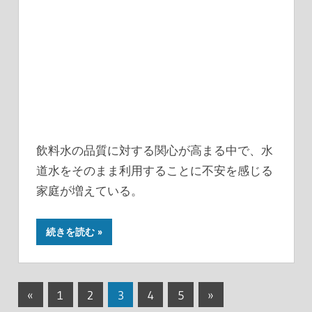
飲料水の品質に対する関心が高まる中で、水
道水をそのまま利用することに不安を感じる
家庭が増えている。
続きを読む
投
前
次
«
1
2
3
4
5
»