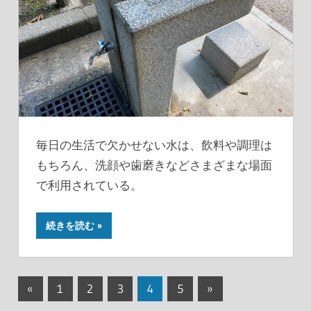
毎日の生活で欠かせない水は、飲料や調理は
もちろん、洗顔や歯磨きなどさまざまな場面
で利用されている。
続きを読む
投
前
次
«
1
2
3
4
5
»
の
の