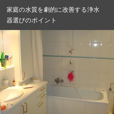
コ
家庭の水質を劇的に改善する浄水
ン
テ
器選びのポイント
ン
ツ
へ
ス
キ
ッ
プ