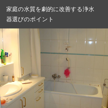
コ
家庭の水質を劇的に改善する浄水
ン
テ
器選びのポイント
ン
ツ
へ
ス
キ
ッ
プ