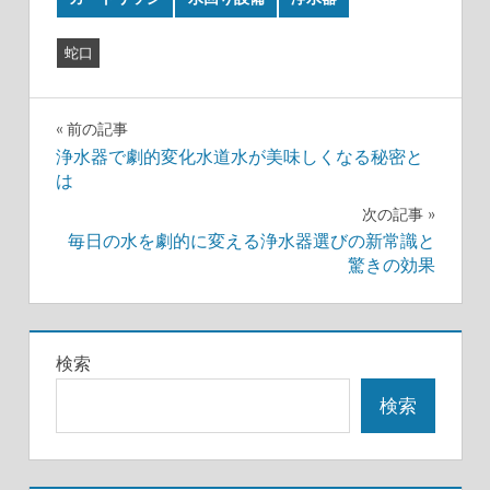
蛇口
投
前の記事
浄水器で劇的変化水道水が美味しくなる秘密と
稿
は
ナ
次の記事
毎日の水を劇的に変える浄水器選びの新常識と
ビ
驚きの効果
ゲ
ー
検索
シ
検索
ョ
ン