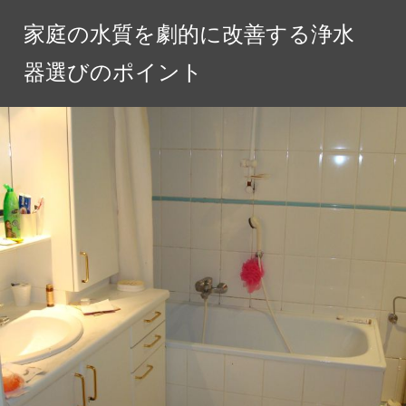
コ
家庭の水質を劇的に改善する浄水
ン
テ
器選びのポイント
ン
ツ
へ
ス
キ
ッ
プ