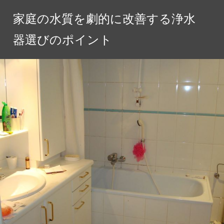
コ
家庭の水質を劇的に改善する浄水
ン
テ
器選びのポイント
ン
ツ
へ
ス
キ
ッ
プ