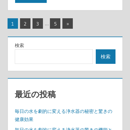
投
次
1
2
3
…
5
»
の
稿
記
の
検索
事
ペ
検索
ー
ジ
送
最近の投稿
り
毎日の水を劇的に変える浄水器の秘密と驚きの
健康効果
毎日の水を劇的に変える浄水器の驚きの機能と