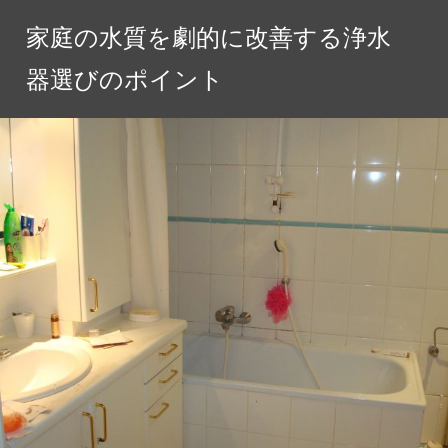
コ
家庭の水質を劇的に改善する浄水
ン
テ
器選びのポイント
ン
ツ
へ
ス
キ
ッ
プ