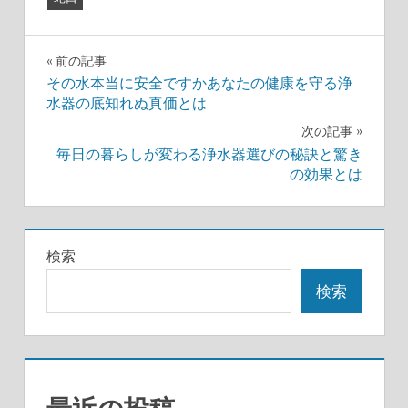
投
前の記事
その水本当に安全ですかあなたの健康を守る浄
稿
水器の底知れぬ真価とは
ナ
次の記事
毎日の暮らしが変わる浄水器選びの秘訣と驚き
ビ
の効果とは
ゲ
ー
検索
シ
検索
ョ
ン