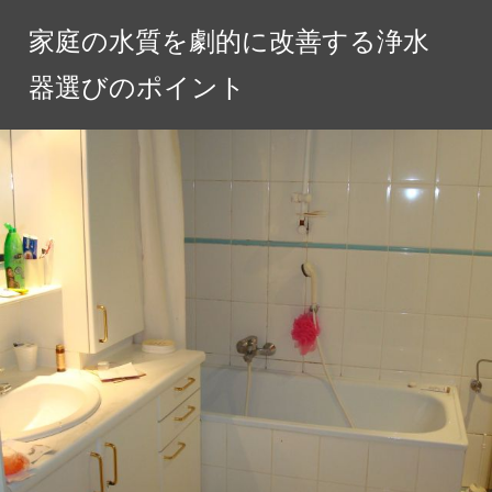
コ
家庭の水質を劇的に改善する浄水
ン
テ
器選びのポイント
ン
ツ
へ
ス
キ
ッ
プ