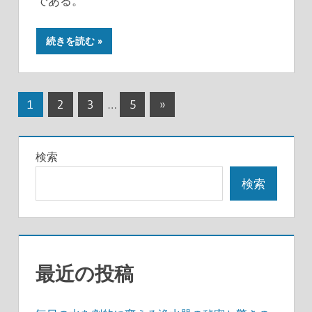
である。
続きを読む
投
次
1
2
3
…
5
»
の
稿
記
の
検索
事
ペ
検索
ー
ジ
送
最近の投稿
り