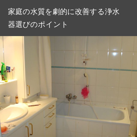
コ
家庭の水質を劇的に改善する浄水
ン
テ
器選びのポイント
ン
ツ
へ
ス
キ
ッ
プ